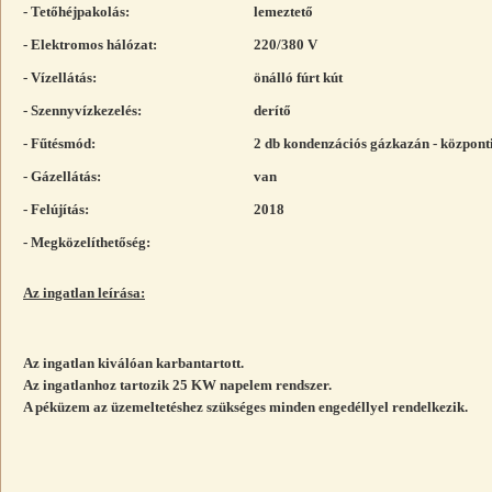
- Tetőhéjpakolás:
lemeztető
- Elektromos hálózat:
220/380 V
- Vízellátás:
önálló fúrt kút
- Szennyvízkezelés:
derítő
- Fűtésmód:
2 db kondenzációs gázkazán - központi
- Gázellátás:
van
- Felújítás:
2018
- Megközelíthetőség:
Az ingatlan leírása:
Az ingatlan kiválóan karbantartott.
Az ingatlanhoz tartozik 25 KW napelem rendszer.
A péküzem az üzemeltetéshez szükséges minden engedéllyel rendelkezik.