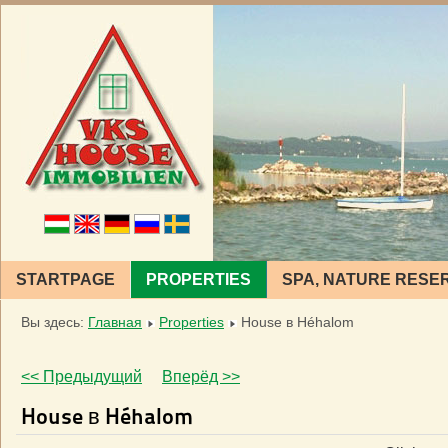
STARTPAGE
PROPERTIES
SPA, NATURE RESE
Вы здесь:
Главная
Properties
House в Héhalom
<< Предыдущий
Вперёд >>
House в Héhalom