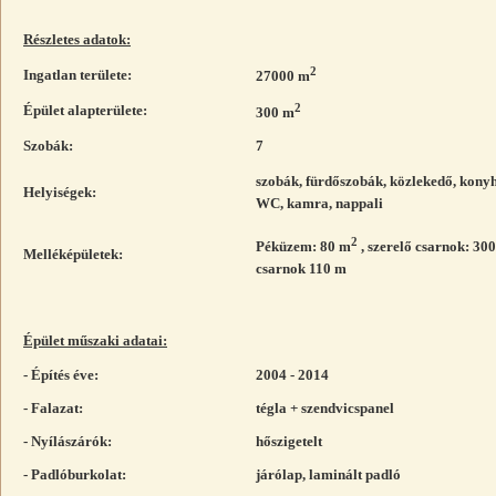
Részletes adatok:
2
Ingatlan területe:
27000 m
2
Épület alapterülete:
300 m
Szobák:
7
szobák, fürdőszobák, közlekedő, kony
Helyiségek:
WC, kamra, nappali
2
Péküzem: 80 m
, szerelő csarnok: 30
Melléképületek:
csarnok 110 m
Épület műszaki adatai:
- Építés éve:
2004 - 2014
- Falazat:
tégla + szendvicspanel
- Nyílászárók:
hőszigetelt
- Padlóburkolat:
járólap, laminált padló