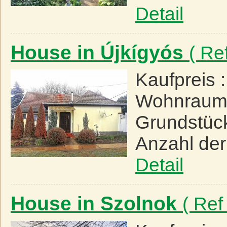
Detail
House in Újkígyós
( Re
Kaufpreis 
Wohnraum
Grundstüc
Anzahl de
Detail
House in Szolnok
( Ref