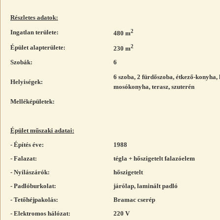
Részletes adatok:
2
Ingatlan területe:
480 m
2
Épület alapterülete:
230 m
Szobák:
6
6 szoba, 2 fürdőszoba, étkező-konyha,
Helyiségek:
mosókonyha, terasz, szuterén
Melléképületek:
Épület műszaki adatai:
- Építés éve:
1988
- Falazat:
tégla + hőszigetelt falazóelem
- Nyílászárók:
hőszigetelt
- Padlóburkolat:
járólap, laminált padló
- Tetőhéjpakolás:
Bramac cserép
- Elektromos hálózat:
220 V