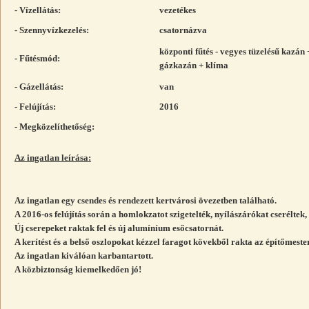
- Vízellátás:
vezetékes
- Szennyvízkezelés:
csatornázva
központi fűtés - vegyes tüzelésű kazán 
- Fűtésmód:
gázkazán + klíma
- Gázellátás:
van
- Felújítás:
2016
- Megközelíthetőség:
Az ingatlan leírása:
Az ingatlan egy csendes és rendezett kertvárosi övezetben található.
A 2016-os felújítás során a homlokzatot szigetelték, nyílászárókat cseréltek,
Új cserepeket raktak fel és új alumíníum esőcsatornát.
A kerítést és a belső oszlopokat kézzel faragot kövekből rakta az építőmester
Az ingatlan kiválóan karbantartott.
A közbiztonság kiemelkedően jó!