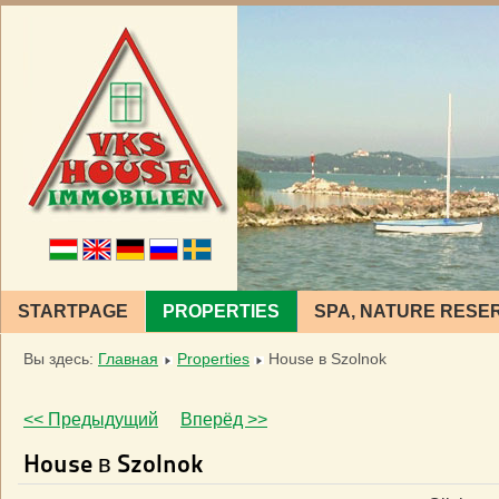
STARTPAGE
PROPERTIES
SPA, NATURE RESE
Вы здесь:
Главная
Properties
House в Szolnok
<< Предыдущий
Вперёд >>
House в Szolnok