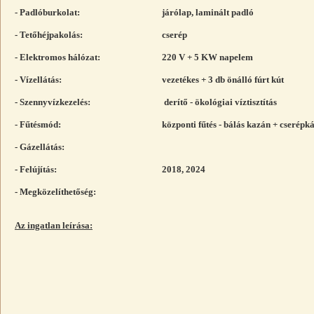
- Padlóburkolat:
járólap, laminált p
- Tetőhéjpakolás:
cserép
- Elektromos hálózat:
220 V + 5 KW napelem
- Vízellátás:
vezetékes + 3 db önálló fúrt kút
- Szennyvízkezelés:
derítő - ökológiai víztisztítás
- Fűtésmód:
központi fűtés - bálás kazán + cserépk
- Gázellátás:
- Felújítás:
2018, 2024
- Megközelíthetőség:
Az ingatlan leírása: