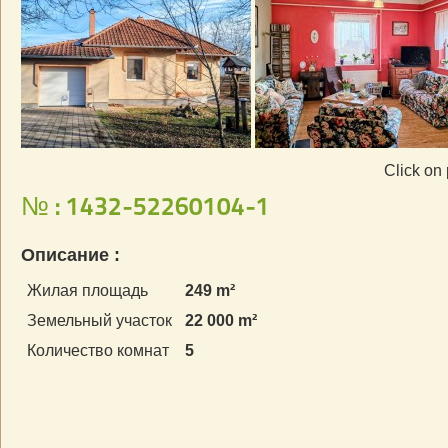
Click on 
№ : 1432-52260104-1
Описание :
Жилая площадь
249 m²
Земельный участок
22 000 m²
Количество комнат
5