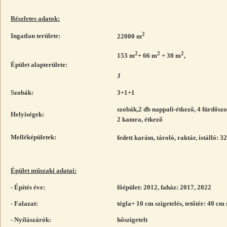
Részletes adatok:
2
Ingatlan területe:
22000 m
2
2
2
153 m
+ 66 m
+ 30 m
,
Épület alapterülete:
J
Szobák:
3+1+1
szobák,2 db nappali-étkező, 4 fürdőszo
Helyiségek:
2 kamra, étkező
Melléképületek:
fedett karám, tároló, raktár, istálló: 3
Épület műszaki adatai:
- Építés éve:
főépület: 2012, faház: 2017, 2022
- Falazat:
tégla+ 10 cm szigetelés, tetőtér: 40 cm 
- Nyílászárók:
hőszigetelt