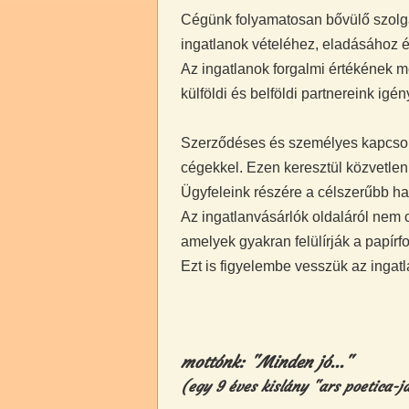
Cégünk folyamatosan bővülő szolgál
ingatlanok vételéhez, eladásához 
Az ingatlanok forgalmi értékének m
külföldi és belföldi partnereink igén
Szerződéses és személyes kapcsolat
cégekkel. Ezen keresztül közvetlenü
Ügyfeleink részére a célszerűbb ha
Az ingatlanvásárlók oldaláról nem
amelyek gyakran felülírják a papírf
Ezt is figyelembe vesszük az ingatl
mottónk: "Minden jó..."
(egy 9 éves kislány "ars poetica-j