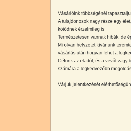
Vásárlóink többségénél tapasztalju
A tulajdonosok nagy része egy éle
kötődnek érzelmileg is.
Természetesen vannak hibák, de épít
Mi olyan helyzetet kívánunk teremt
vásárlás után hogyan lehet a legke
Célunk az eladót, és a vevőt vagy
számára a legkedvezőbb megoldást, 
Várjuk jelentkezését elérhetőségü