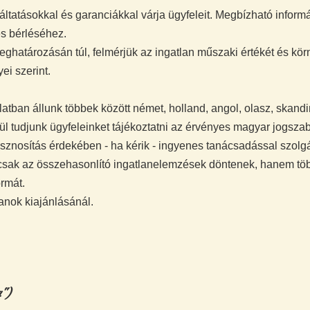
tatásokkal és garanciákkal várja ügyfeleit. Megbízható informá
és bérléséhez.
eghatározásán túl, felmérjük az ingatlan műszaki értékét és kö
yei szerint.
ban állunk többek között német, holland, angol, olasz, skandi
l tudjunk ügyfeleinket tájékoztatni az érvényes magyar jogszabá
sznosítás érdekében - ha kérik - ingyenes tanácsadással szolg
 csak az összehasonlító ingatlanelemzések döntenek, hanem töb
ormát.
anok kiajánlásánál.
a")