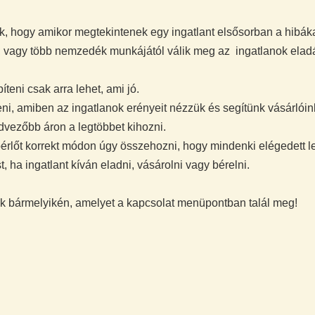
k, hogy amikor megtekintenek egy ingatlant elsősorban a hibákat
t, vagy több nemzedék munkájától válik meg az ingatlanok ela
eni csak arra lehet, ami jó.
eni, amiben az ingatlanok erényeit nézzük és segítünk vásárlóin
dvezőbb áron a legtöbbet kihozni.
 bérlőt korrekt módon úgy összehozni, hogy mindenki elégedett
ha ingatlant kíván eladni, vásárolni vagy bérelni.
nk bármelyikén, amelyet a kapcsolat menüpontban talál meg!