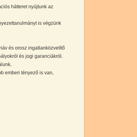
ciós hátteret nyújtunk az
rnyezettanulmányt is végzünk
náv és orosz ingatlanközvetítő
lyokról és jogi garanciákról.
álunk.
b emberi tényező is van,