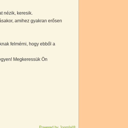
 nézik, keresik.
dásakor, amihez gyakran erősen
knak felmérni, hogy ebből a
 legyen! Megkeressük Ön
Powered by
Joomla!®