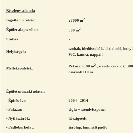
Részletes adatok:
2
Ingatlan területe:
27000 m
2
Épület alapterülete:
300 m
Szobák:
7
szobák, fürdőszobák, közlekedő, kony
Helyiségek:
WC, kamra, nappali
2
Péküzem: 80 m
, szerelő csarnok: 30
Melléképületek:
csarnok 110 m
Épület műszaki adatai:
- Építés éve:
2004 - 2014
- Falazat:
tégla + szendvicspanel
- Nyílászárók:
hőszigetelt
- Padlóburkolat:
járólap, laminált padló