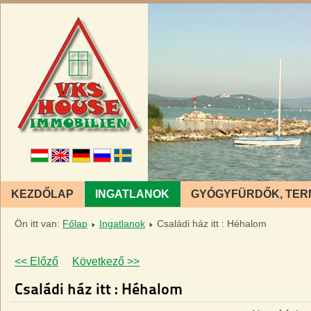
KEZDŐLAP
INGATLANOK
GYÓGYFÜRDŐK, TER
Ön itt van:
Főlap
Ingatlanok
Családi ház itt : Héhalom
<< Előző
Következő >>
Családi ház itt : Héhalom