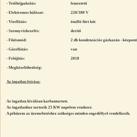
- Tetőhéjpakolás:
lemeztető
- Elektromos hálózat:
220/380 V
- Vízellátás:
önálló fúrt kút
- Szennyvízkezelés:
derítő
- Fűtésmód:
2 db kondenzációs gázkazán - központi
- Gázellátás:
van
- Felújítás:
2018
- Megközelíthetőség:
Az ingatlan leírása:
Az ingatlan kiválóan karbantartott.
Az ingatlanhoz tartozik 25 KW napelem rendszer.
A péküzem az üzemeltetéshez szükséges minden engedéllyel rendelkezik.