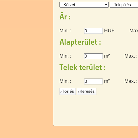
Ár :
Min. :
HUF
Max.
Alapterület :
Min. :
m²
Max. :
Telek terület :
Min. :
m²
Max. :