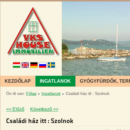
KEZDŐLAP
INGATLANOK
GYÓGYFÜRDŐK, TER
Ön itt van:
Főlap
Ingatlanok
Családi ház itt : Szolnok
<< Előző
Következő >>
Családi ház itt : Szolnok