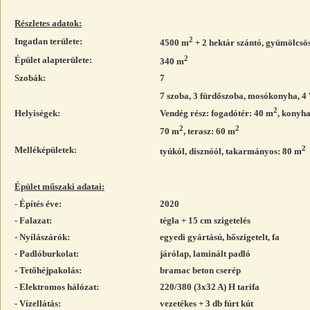
Részletes adatok:
2
Ingatlan területe:
4500 m
+ 2 hektár szántó, gyümölcsös
2
Épület alapterülete:
340 m
Szobák:
7
7 szoba, 3 fürdőszoba, mosókonyha, 4
2
Helyiségek:
Vendég rész: fogadótér: 40 m
, konyha
2
2
70 m
, terasz: 60 m
2
Melléképületek:
tyúkól, disznóól, takarmányos: 80 m
Épület műszaki adatai:
- Építés éve:
2020
- Falazat:
tégla + 15 cm szigetelés
- Nyílászárók:
egyedi gyártású, hőszigetelt, fa
- Padlóburkolat:
járólap, laminált padló
- Tetőhéjpakolás:
bramac beton cserép
- Elektromos hálózat:
220/380 (3x32 A) H tarifa
- Vízellátás:
vezetékes + 3 db fúrt kút