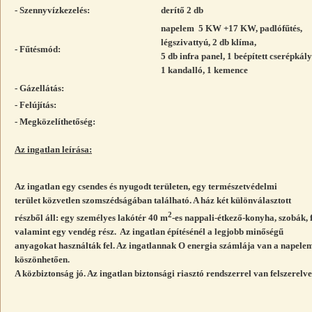
- Szennyvízkezelés:
derítő 2 db
napelem 5 KW +17 KW, padlófűtés,
légszivattyú, 2 db klíma,
- Fűtésmód:
5 db infra panel, 1 beépített cserépkál
1 kandalló, 1 kemence
- Gázellátás:
- Felújítás:
- Megközelíthetőség:
Az ingatlan leírása:
Az ingatlan egy csendes és nyugodt területen, egy természetvédelmi
terület közvetlen szomszédságában található. A ház két különválasztott
2
részből áll: egy személyes lakótér 40 m
-es nappali-étkező-konyha, szobák,
valamint egy vendég rész. Az ingatlan építésénél a legjobb minőségű
anyagokat használták fel. Az ingatlannak O energia számlája van a napele
köszönhetően.
A közbiztonság jó. Az ingatlan biztonsági riasztó rendszerrel van felszerelv