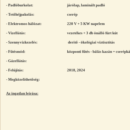
- Padlóburkolat:
járólap, laminált p
- Tetőhéjpakolás:
cserép
- Elektromos hálózat:
220 V + 5 KW napelem
- Vízellátás:
vezetékes + 3 db önálló fúrt kút
- Szennyvízkezelés:
derítő - ökológiai víztisztítás
- Fűtésmód:
központi fűtés - bálás kazán + cserépk
- Gázellátás:
- Felújítás:
2018, 2024
- Megközelíthetőség:
Az ingatlan leírása: