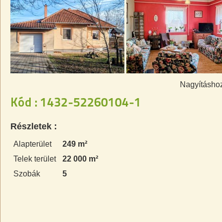
Nagyításhoz
Kód : 1432-52260104-1
Részletek :
Alapterület
249 m²
Telek terület
22 000 m²
Szobák
5