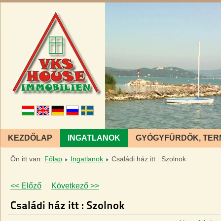
KEZDŐLAP
INGATLANOK
GYÓGYFÜRDŐK, TER
Ön itt van:
Főlap
Ingatlanok
Családi ház itt : Szolnok
<< Előző
Következő >>
Családi ház itt : Szolnok