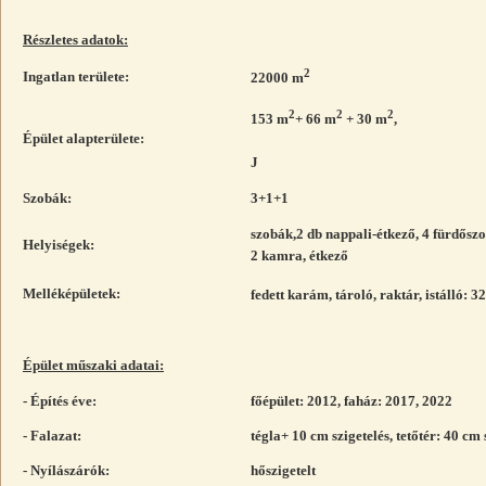
Részletes adatok:
2
Ingatlan területe:
22000 m
2
2
2
153 m
+ 66 m
+ 30 m
,
Épület alapterülete:
J
Szobák:
3+1+1
szobák,2 db nappali-étkező, 4 fürdőszo
Helyiségek:
2 kamra, étkező
Melléképületek:
fedett karám, tároló, raktár, istálló: 3
Épület műszaki adatai:
- Építés éve:
főépület: 2012, faház: 2017, 2022
- Falazat:
tégla+ 10 cm szigetelés, tetőtér: 40 cm 
- Nyílászárók:
hőszigetelt