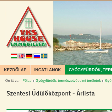
KEZDŐLAP
INGATLANOK
GYÓGYFÜRDŐK, TER
Ön itt van:
Főlap
Gyógyfürdők, természetvédelmi területek
Gyó
Szentesi Üdülőközpont - Árlista