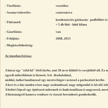
- Vízellátás:
vezetékes
- Szennyvízkezelés:
csatornázva
kondenzációs gázkazán - padlófűtés és 
- Fűtésmód:
+ 5 db fűtő - hűtő klíma
- Gázellátás:
van
- Felújítás:
2008, 2013
- Megközelíthetőség:
Az ingatlan leírása:
A házat egy "zöld fal" öleli körbe, ami 30 m-es fákból és cserjékből áll. Ez 
egyedi mikróklimát is biztosít. A tó diszhalakkal,
náddal, indiai bambusszal egy mesésvilágot varázsol a parkosított kertbe.
A kert és a ház mnden része nagy szaktudással, nagy műgondal és kiváló izlé
A beltéri lépcső egy építészeti műremek és funkcionálisan is nagyszerű, mert 
A biztonságról kamera rendszer és riasztó berendezés gondoskodik.