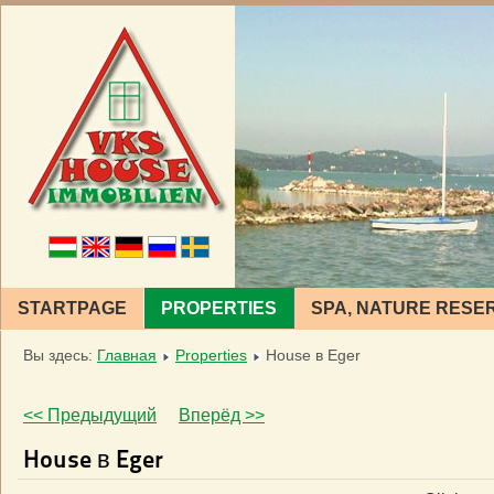
STARTPAGE
PROPERTIES
SPA, NATURE RESE
Вы здесь:
Главная
Properties
House в Eger
<< Предыдущий
Вперёд >>
House в Eger