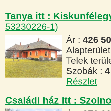
Tanya itt : Kiskunféle
53230226-1)
Ár :
426 5
Alapterület
Telek terül
Szobák :
4
Részlet
Családi ház itt : Szoln