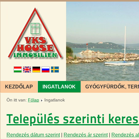
KEZDŐLAP
INGATLANOK
GYÓGYFÜRDŐK, TER
Ön itt van:
Főlap
Ingatlanok
Település szerinti kere
Rendezés dátum szerint
|
Rendezés ár szerint
|
Rendezés ala