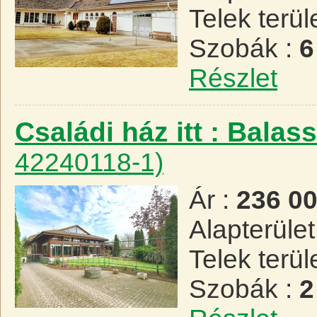
Telek terül
Szobák :
6
Részlet
Családi ház itt : Bala
42240118-1)
Ár :
236 0
Alapterület
Telek terül
Szobák :
2