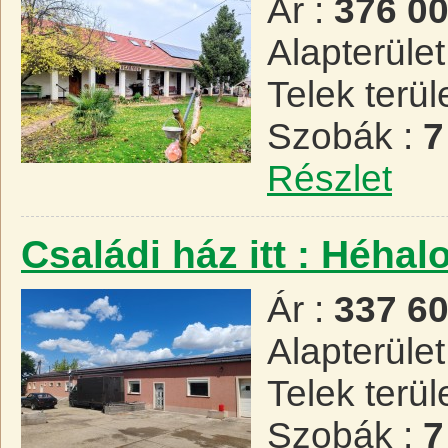
Ár :
376 0
Alapterület
Telek terül
Szobák :
7
Részlet
Családi ház itt : Héha
Ár :
337 6
Alapterület
Telek terül
Szobák :
7