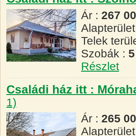
Ár :
267 0
Alapterület
Telek terül
Szobák :
5
Részlet
Családi ház itt : Móra
1)
Ár :
265 0
Alapterület