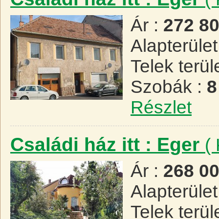
Ár :
272 8
Alapterület
Telek terül
Szobák :
8
Részlet
Családi ház itt : Eger
(
Ár :
268 0
Alapterület
Telek terül