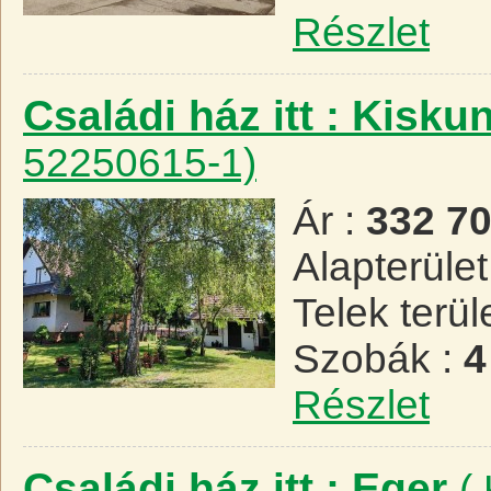
Részlet
Családi ház itt : Kisk
52250615-1)
Ár :
332 7
Alapterület
Telek terül
Szobák :
4
Részlet
Családi ház itt : Eger
(