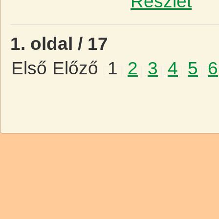
Részlet
1. oldal / 17
Első
Előző
1
2
3
4
5
6