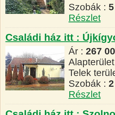
Szobák :
5
Részlet
Családi ház itt : Újkíg
Ár :
267 0
Alapterület
Telek terül
Szobák :
2
Részlet
Családi ház itt : Szoln