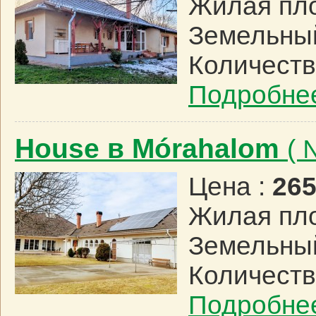
Жилая пл
Земельный
Количеств
Подробне
House в Mórahalom
( 
Цена :
265
Жилая пл
Земельный
Количеств
Подробне