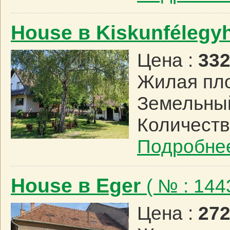
House в Kiskunfélegy
Цена :
332
Жилая пл
Земельный
Количеств
Подробне
House в Eger
( № : 14
Цена :
272