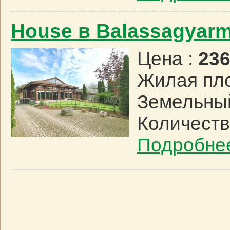
House в Balassagyar
Цена :
236
Жилая пл
Земельный
Количеств
Подробне