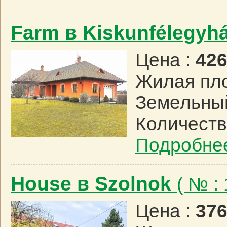
Farm в Kiskunfélegyh
Цена :
426
Жилая пл
Земельный
Количеств
Подробне
House в Szolnok
( № :
Цена :
376