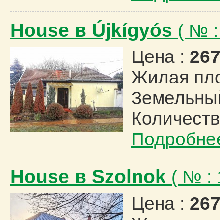
House в Újkígyós
( № 
Цена :
267
Жилая пл
Земельный
Количеств
Подробне
House в Szolnok
( № :
Цена :
267