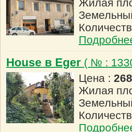
Жилая пл
Земельный
Количеств
Подробне
House в Eger
( № : 13
Цена :
268
Жилая пл
Земельный
Количеств
Подробне