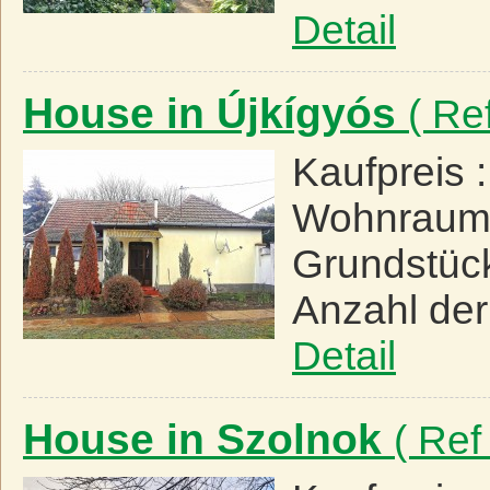
Detail
House in Újkígyós
( Re
Kaufpreis 
Wohnraum
Grundstüc
Anzahl de
Detail
House in Szolnok
( Ref