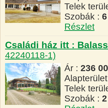
Telek terül
Szobák :
6
Részlet
Családi ház itt : Bala
42240118-1)
Ár :
236 0
Alapterület
Telek terül
Szobák :
2