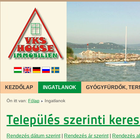
KEZDŐLAP
INGATLANOK
GYÓGYFÜRDŐK, TER
Ön itt van:
Főlap
Ingatlanok
Település szerinti kere
Rendezés dátum szerint
|
Rendezés ár szerint
|
Rendezés ala