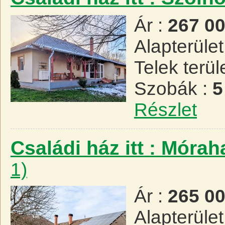
Ár :
267 0
Alapterület
Telek terül
Szobák :
5
Részlet
Családi ház itt : Móra
1)
Ár :
265 0
Alapterület