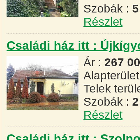
Szobák :
5
Részlet
Családi ház itt : Újkíg
Ár :
267 0
Alapterület
Telek terül
Szobák :
2
Részlet
Családi ház itt : Szoln