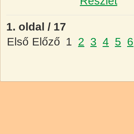
Részlet
1. oldal / 17
Első
Előző
1
2
3
4
5
6