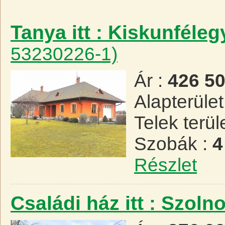
Tanya itt : Kiskunféle
53230226-1)
Ár :
426 5
Alapterület
Telek terül
Szobák :
4
Részlet
Családi ház itt : Szoln