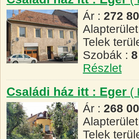
Ár :
272 8
Alapterület
Telek terül
Szobák :
8
Részlet
Családi ház itt : Eger
(
Ár :
268 0
Alapterület
Telek terül