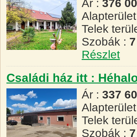
Ár :
376 0
Alapterület
Telek terül
Szobák :
7
Részlet
Családi ház itt : Héha
Ár :
337 6
Alapterület
Telek terül
Szobák :
7