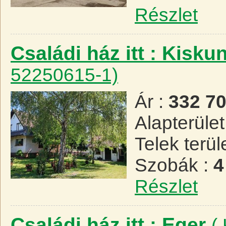
Részlet
Családi ház itt : Kisk
52250615-1)
Ár :
332 7
Alapterület
Telek terül
Szobák :
4
Részlet
Családi ház itt : Eger
(