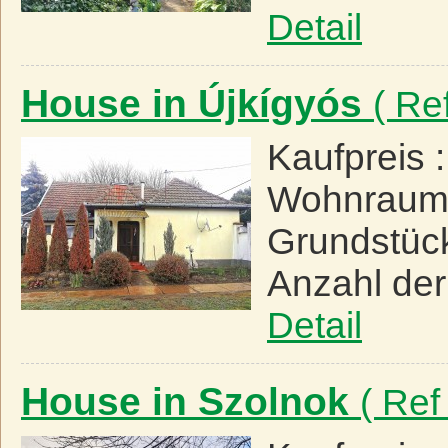
Detail
House in Újkígyós
( Re
Kaufpreis 
Wohnraum
Grundstüc
Anzahl de
Detail
House in Szolnok
( Ref