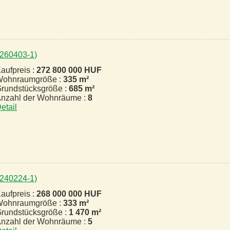
2260403-1)
aufpreis :
272 800 000 HUF
ohnraumgröße :
335 m²
rundstücksgröße :
685 m²
nzahl der Wohnräume :
8
etail
2240224-1)
aufpreis :
268 000 000 HUF
ohnraumgröße :
333 m²
rundstücksgröße :
1 470 m²
nzahl der Wohnräume :
5