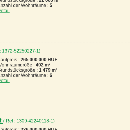
rundstücksgröße :
22 000 m²
nzahl der Wohnräume :
5
etail
 : 1372-52250227-1)
aufpreis :
265 000 000 HUF
ohnraumgröße :
402 m²
rundstücksgröße :
1 479 m²
nzahl der Wohnräume :
6
etail
t
( Ref : 1309-42240118-1)
aufpreis :
236 000 000 HUF