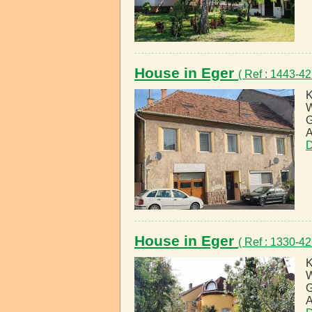
House in Eger
( Ref : 1443-4
K
W
G
A
D
House in Eger
( Ref : 1330-4
K
W
G
A