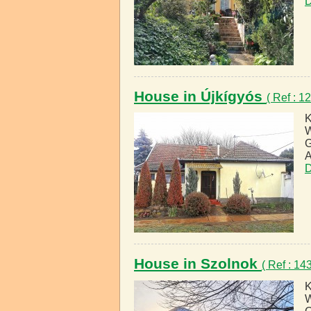
D
House in Újkígyós
( Ref : 
K
W
G
A
D
House in Szolnok
( Ref : 1
K
W