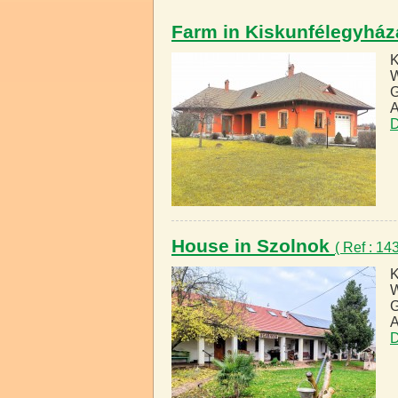
Farm in Kiskunfélegyhá
K
W
G
A
D
House in Szolnok
( Ref : 1
K
W
G
A
D