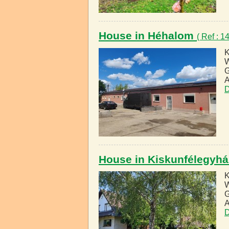
House in Héhalom
( Ref : 
K
W
G
A
D
House in Kiskunfélegyh
K
W
G
A
D