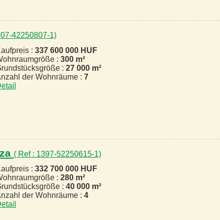
1407-42250807-1)
aufpreis :
337 600 000 HUF
ohnraumgröße :
300 m²
rundstücksgröße :
27 000 m²
nzahl der Wohnräume :
7
etail
áza
( Ref : 1397-52250615-1)
aufpreis :
332 700 000 HUF
ohnraumgröße :
280 m²
rundstücksgröße :
40 000 m²
nzahl der Wohnräume :
4
etail