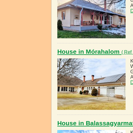
G
A
D
House in Mórahalom
( Ref
K
W
G
A
D
House in Balassagyarma
K