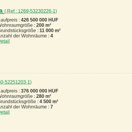
za
( Ref : 1269-53230226-1)
aufpreis :
426 500 000 HUF
ohnraumgröße :
200 m²
rundstücksgröße :
11 000 m²
nzahl der Wohnräume :
4
etail
430-52251203-1)
aufpreis :
376 000 000 HUF
ohnraumgröße :
280 m²
rundstücksgröße :
4 500 m²
nzahl der Wohnräume :
7
etail