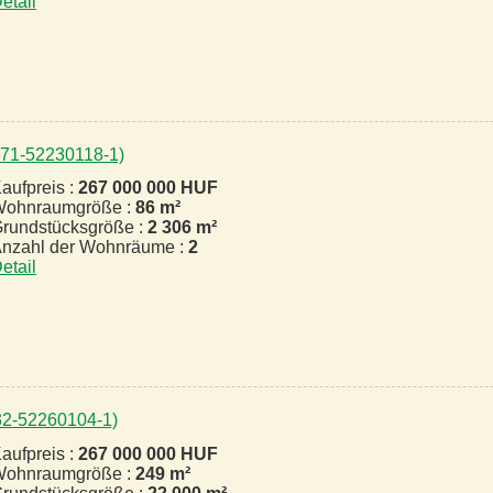
etail
1271-52230118-1)
aufpreis :
267 000 000 HUF
ohnraumgröße :
86 m²
rundstücksgröße :
2 306 m²
nzahl der Wohnräume :
2
etail
432-52260104-1)
aufpreis :
267 000 000 HUF
ohnraumgröße :
249 m²