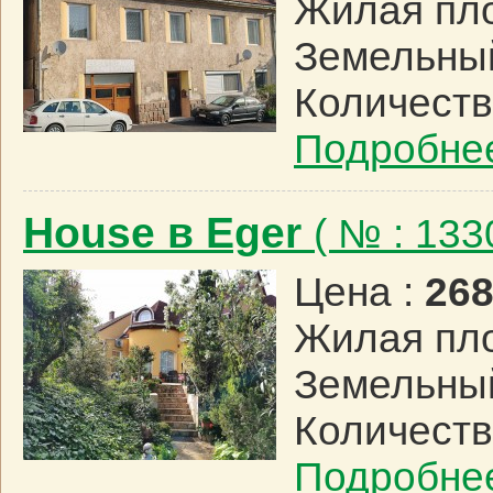
Жилая пл
Земельный
Количеств
Подробне
House в Eger
( № : 13
Цена :
268
Жилая пл
Земельный
Количеств
Подробне