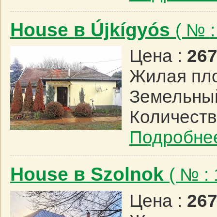
House в Újkígyós
( № 
Цена :
267
Жилая пл
Земельный
Количеств
Подробне
House в Szolnok
( № :
Цена :
267