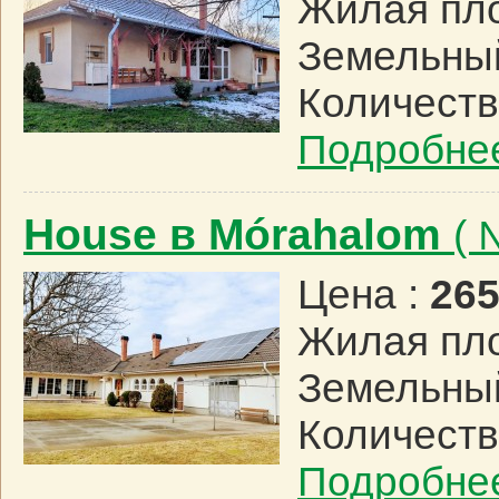
Жилая пл
Земельный
Количеств
Подробне
House в Mórahalom
( 
Цена :
265
Жилая пл
Земельный
Количеств
Подробне