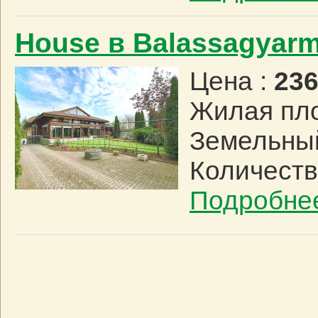
House в Balassagyar
Цена :
236
Жилая пл
Земельный
Количеств
Подробне