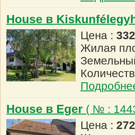
House в Kiskunfélegy
Цена :
332
Жилая пл
Земельный
Количеств
Подробне
House в Eger
( № : 14
Цена :
272