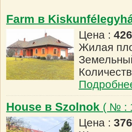
Farm в Kiskunfélegyh
Цена :
426
Жилая пл
Земельный
Количеств
Подробне
House в Szolnok
( № :
Цена :
376