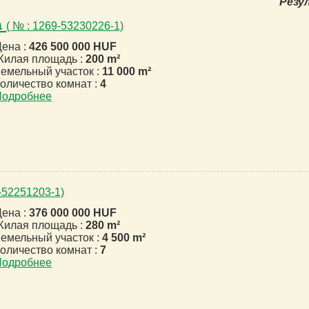
Резу
a
( № : 1269-53230226-1)
ена :
426 500 000 HUF
илая площадь :
200 m²
емельный участок :
11 000 m²
оличество комнат :
4
Подробнее
0-52251203-1)
ена :
376 000 000 HUF
илая площадь :
280 m²
емельный участок :
4 500 m²
оличество комнат :
7
Подробнее