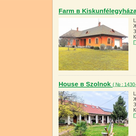
Farm в Kiskunfélegyház
Ц
Ж
З
К
House в Szolnok
( № : 143
Ц
Ж
З
К