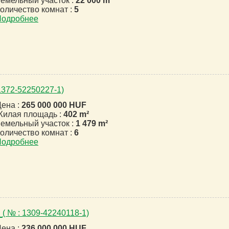
емельный участок :
22 000 m²
оличество комнат :
5
Подробнее
 1372-52250227-1)
ена :
265 000 000 HUF
илая площадь :
402 m²
емельный участок :
1 479 m²
оличество комнат :
6
Подробнее
t
( № : 1309-42240118-1)
ена :
236 000 000 HUF