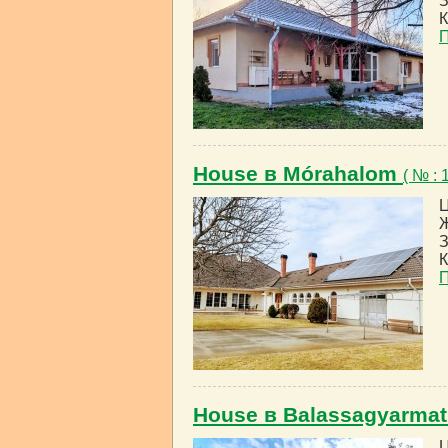
З
К
House в Mórahalom
( № :
Ц
Ж
З
К
House в Balassagyarma
Ц