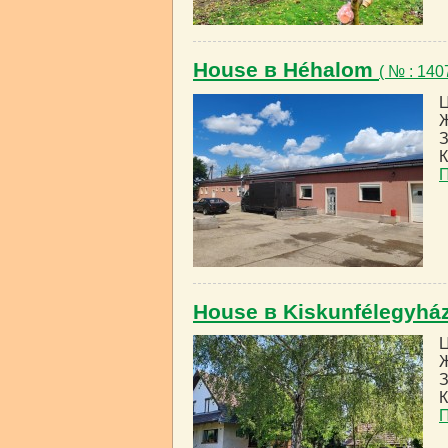
House в Héhalom
( № : 14
Ц
Ж
З
К
House в Kiskunfélegyhá
Ц
Ж
З
К