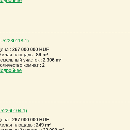
Подробнее
1-52230118-1)
ена :
267 000 000 HUF
илая площадь :
86 m²
емельный участок :
2 306 m²
оличество комнат :
2
Подробнее
2-52260104-1)
ена :
267 000 000 HUF
илая площадь :
249 m²