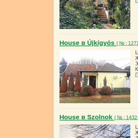
House в Újkígyós
( № : 127
Ц
Ж
З
К
House в Szolnok
( № : 143
Ц
Ж