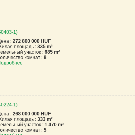
60403-1)
ена :
272 800 000 HUF
илая площадь :
335 m²
емельный участок :
685 m²
оличество комнат :
8
Подробнее
40224-1)
ена :
268 000 000 HUF
илая площадь :
333 m²
емельный участок :
1 470 m²
оличество комнат :
5