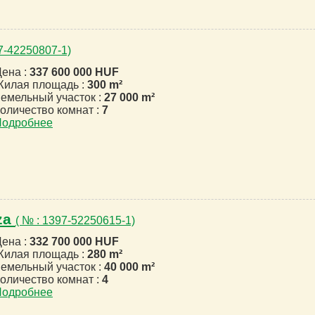
07-42250807-1)
ена :
337 600 000 HUF
илая площадь :
300 m²
емельный участок :
27 000 m²
оличество комнат :
7
Подробнее
za
( № : 1397-52250615-1)
ена :
332 700 000 HUF
илая площадь :
280 m²
емельный участок :
40 000 m²
оличество комнат :
4
Подробнее