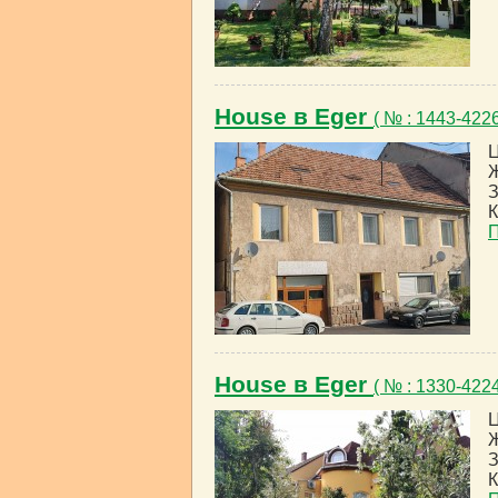
House в Eger
( № : 1443-422
Ц
Ж
З
К
House в Eger
( № : 1330-422
Ц
Ж
З
К