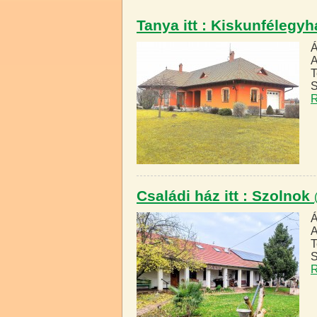
Tanya itt : Kiskunfélegy
Á
A
T
S
R
Családi ház itt : Szolnok
Á
A
T
S
R