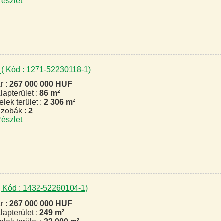
észlet
s
( Kód : 1271-52230118-1)
r :
267 000 000 HUF
lapterület :
86 m²
elek terület :
2 306 m²
zobák :
2
észlet
( Kód : 1432-52260104-1)
r :
267 000 000 HUF
lapterület :
249 m²