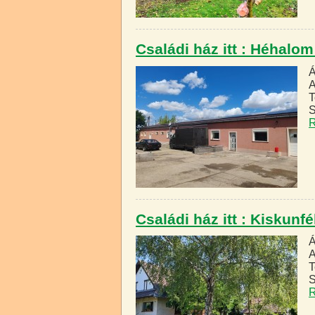
Családi ház itt : Héhalo
Á
A
T
S
R
Családi ház itt : Kiskun
Á
A
T
S
R