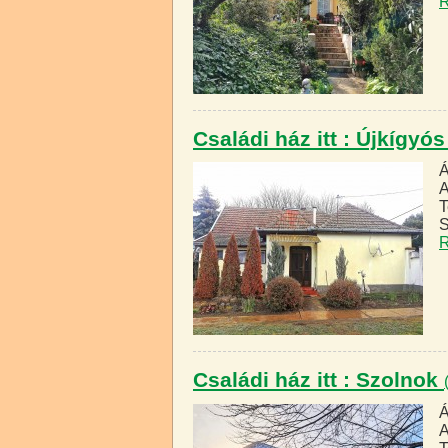
R
Családi ház itt : Újkígyó
Á
A
T
S
R
Családi ház itt : Szolnok
Á
A