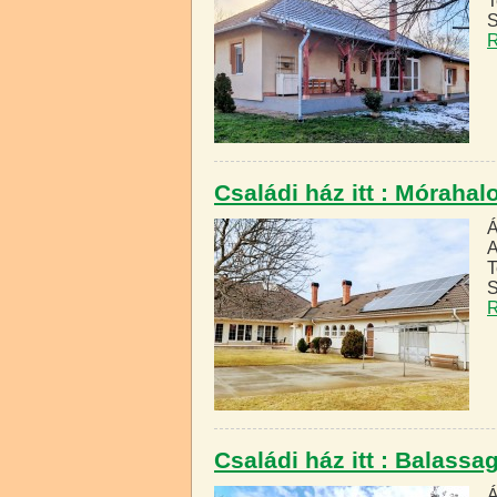
T
S
R
Családi ház itt : Móraha
Á
A
T
S
R
Családi ház itt : Balass
Á