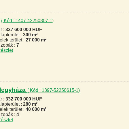
m
( Kód : 1407-42250807-1)
r :
337 600 000 HUF
lapterület :
300 m²
elek terület :
27 000 m²
zobák :
7
észlet
félegyháza
( Kód : 1397-52250615-1)
r :
332 700 000 HUF
lapterület :
280 m²
elek terület :
40 000 m²
zobák :
4
észlet