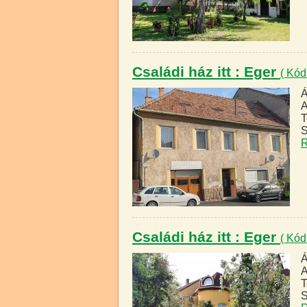
Családi ház itt : Eger
( Kód
Á
A
T
S
R
Családi ház itt : Eger
( Kód
Á
A
T
S