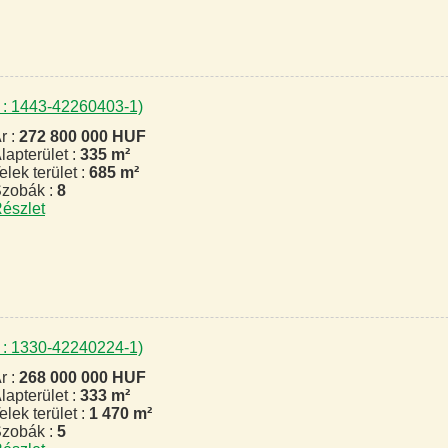
 : 1443-42260403-1)
r :
272 800 000 HUF
lapterület :
335 m²
elek terület :
685 m²
zobák :
8
észlet
 : 1330-42240224-1)
r :
268 000 000 HUF
lapterület :
333 m²
elek terület :
1 470 m²
zobák :
5