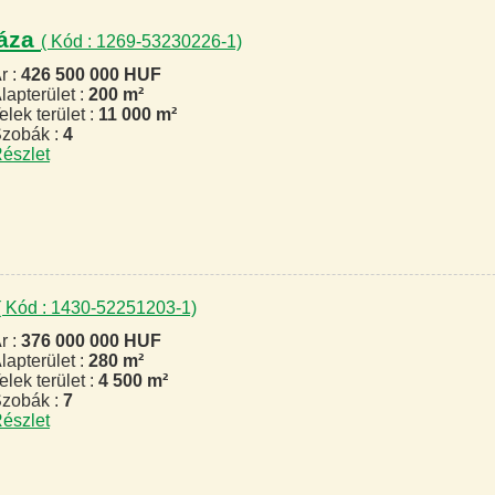
háza
( Kód : 1269-53230226-1)
r :
426 500 000 HUF
lapterület :
200 m²
elek terület :
11 000 m²
zobák :
4
észlet
( Kód : 1430-52251203-1)
r :
376 000 000 HUF
lapterület :
280 m²
elek terület :
4 500 m²
zobák :
7
észlet