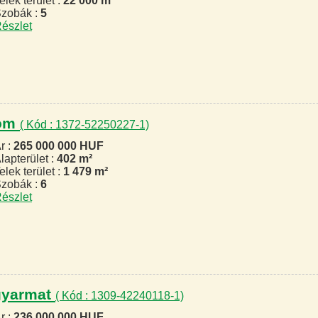
elek terület :
22 000 m²
zobák :
5
észlet
lom
( Kód : 1372-52250227-1)
r :
265 000 000 HUF
lapterület :
402 m²
elek terület :
1 479 m²
zobák :
6
észlet
agyarmat
( Kód : 1309-42240118-1)
r :
236 000 000 HUF