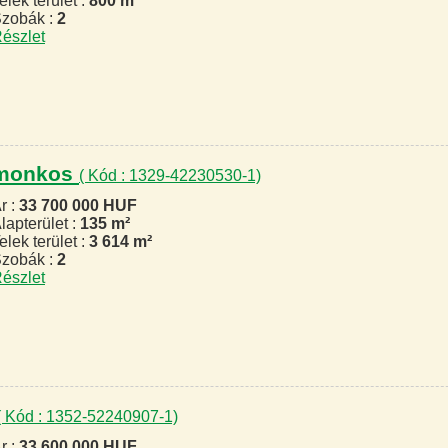
elek terület :
800 m²
zobák :
2
észlet
domonkos
( Kód : 1329-42230530-1)
r :
33 700 000 HUF
lapterület :
135 m²
elek terület :
3 614 m²
zobák :
2
észlet
( Kód : 1352-52240907-1)
r :
33 600 000 HUF