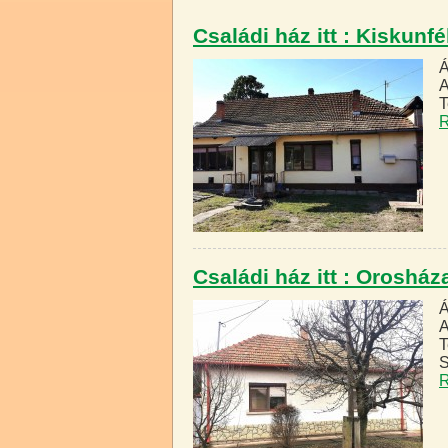
Családi ház itt : Kiskun
Á
A
T
R
Családi ház itt : Oroshá
Á
A
T
S
R