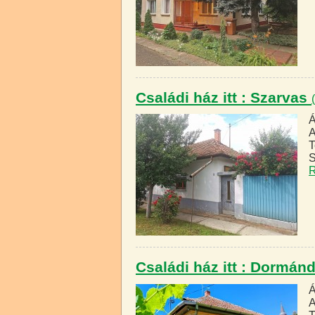
Családi ház itt : Szarvas
Á
A
T
S
R
Családi ház itt : Dormán
Á
A