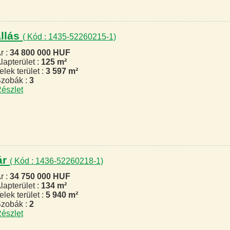
állás
( Kód : 1435-52260215-1)
r :
34 800 000 HUF
lapterület :
125 m²
elek terület :
3 597 m²
zobák :
3
észlet
ár
( Kód : 1436-52260218-1)
r :
34 750 000 HUF
lapterület :
134 m²
elek terület :
5 940 m²
zobák :
2
észlet