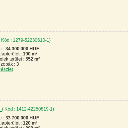
( Kód : 1279-52230610-1)
r :
34 300 000 HUF
lapterület :
190 m²
elek terület :
552 m²
zobák :
3
észlet
d
( Kód : 1412-42250819-1)
r :
33 700 000 HUF
lapterület :
120 m²