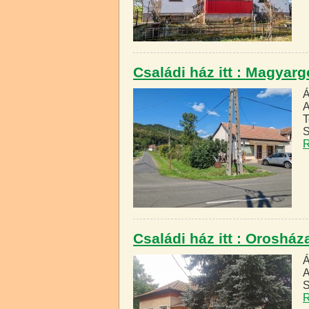
Családi ház itt : Magyar
Á
A
T
S
R
Családi ház itt : Oroshá
Á
A
S
R