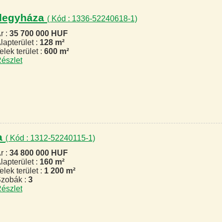
félegyháza
( Kód : 1336-52240618-1)
r :
35 700 000 HUF
lapterület :
128 m²
elek terület :
600 m²
észlet
za
( Kód : 1312-52240115-1)
r :
34 800 000 HUF
lapterület :
160 m²
elek terület :
1 200 m²
zobák :
3
észlet