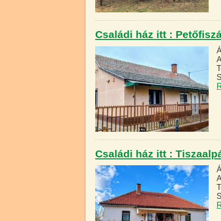
Családi ház itt : Petőfisz
Á
A
T
S
R
Családi ház itt : Tiszaalp
Á
A
T
S
R