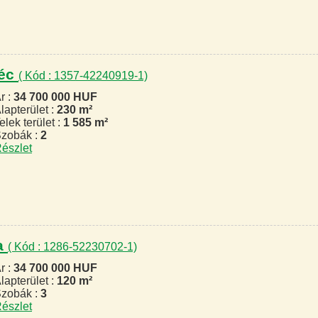
géc
( Kód : 1357-42240919-1)
r :
34 700 000 HUF
lapterület :
230 m²
elek terület :
1 585 m²
zobák :
2
észlet
za
( Kód : 1286-52230702-1)
r :
34 700 000 HUF
lapterület :
120 m²
zobák :
3
észlet