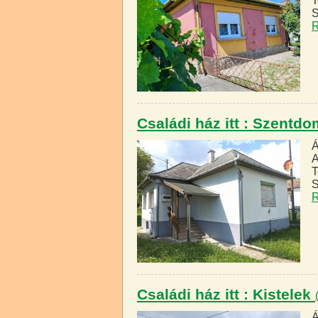
T
S
R
Családi ház itt : Szent
Á
A
T
S
R
Családi ház itt : Kistelek
Á