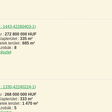
 : 1443-42260403-1)
r :
272 800 000 HUF
lapterület :
335 m²
elek terület :
685 m²
zobák :
8
észlet
 : 1330-42240224-1)
r :
268 000 000 HUF
lapterület :
333 m²
elek terület :
1 470 m²
zobák :
5