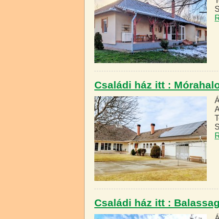
T
S
R
Családi ház itt : Móraha
Á
A
T
S
R
Családi ház itt : Balass
Á