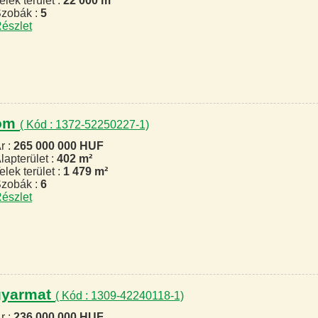
elek terület :
22 000 m²
zobák :
5
észlet
lom
( Kód : 1372-52250227-1)
r :
265 000 000 HUF
lapterület :
402 m²
elek terület :
1 479 m²
zobák :
6
észlet
agyarmat
( Kód : 1309-42240118-1)
r :
236 000 000 HUF