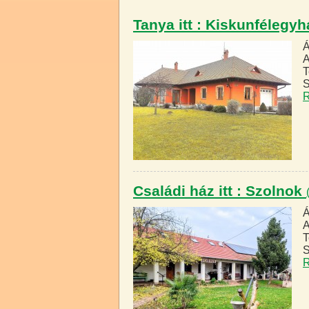
Tanya itt : Kiskunfélegy
Á
A
T
S
R
Családi ház itt : Szolnok
Á
A
T
S
R