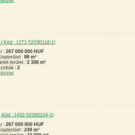
észlet
s
( Kód : 1271-52230118-1)
r :
267 000 000 HUF
lapterület :
86 m²
elek terület :
2 306 m²
zobák :
2
észlet
( Kód : 1432-52260104-1)
r :
267 000 000 HUF
lapterület :
249 m²