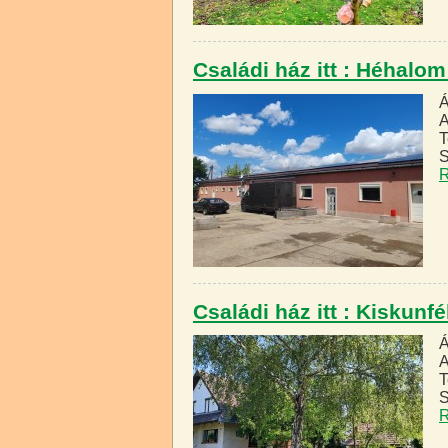
Családi ház itt : Héhalo
Á
A
T
S
R
Családi ház itt : Kiskun
Á
A
T
S
R