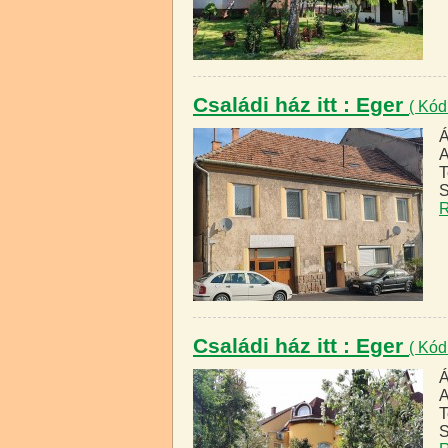
Családi ház itt : Eger
( Kód
Á
A
T
S
R
Családi ház itt : Eger
( Kód
Á
A
T
S