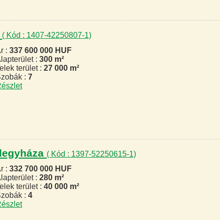
m
( Kód : 1407-42250807-1)
r :
337 600 000 HUF
lapterület :
300 m²
elek terület :
27 000 m²
zobák :
7
észlet
félegyháza
( Kód : 1397-52250615-1)
r :
332 700 000 HUF
lapterület :
280 m²
elek terület :
40 000 m²
zobák :
4
észlet