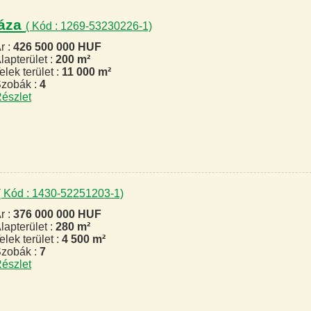
háza
( Kód : 1269-53230226-1)
r :
426 500 000 HUF
lapterület :
200 m²
elek terület :
11 000 m²
zobák :
4
észlet
( Kód : 1430-52251203-1)
r :
376 000 000 HUF
lapterület :
280 m²
elek terület :
4 500 m²
zobák :
7
észlet