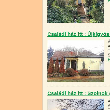
R
Családi ház itt : Újkígyó
Á
A
T
S
R
Családi ház itt : Szolnok
Á
A